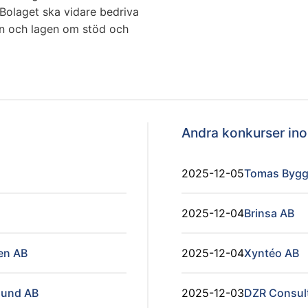
Bolaget ska vidare bedriva
en och lagen om stöd och
Andra konkurser i
2025-12-05
Tomas Bygg &
2025-12-04
Brinsa AB
en AB
2025-12-04
Xyntéo AB
sund AB
2025-12-03
DZR Consul