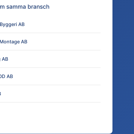
nom samma bransch
s Byggeri AB
 Montage AB
g AB
OD AB
B