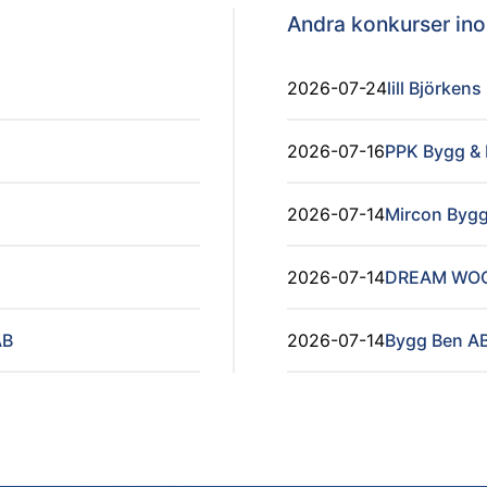
Andra konkurser i
2026-07-24
lill Björken
2026-07-16
PPK Bygg &
2026-07-14
Mircon Byg
2026-07-14
DREAM WO
AB
2026-07-14
Bygg Ben A