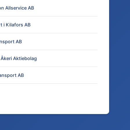
on Allservice AB
 i Kilafors AB
ansport AB
 Åkeri Aktiebolag
ransport AB