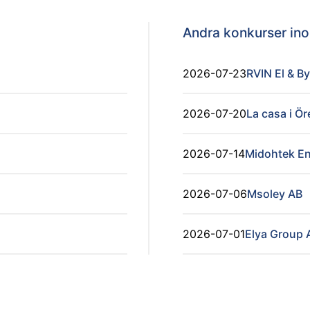
Andra konkurser i
2026-07-23
RVIN El & B
2026-07-20
La casa i Ö
2026-07-14
Midohtek En
2026-07-06
Msoley AB
2026-07-01
Elya Group 