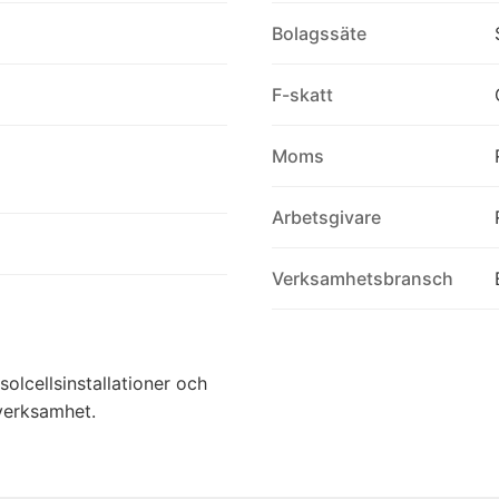
Bolagssäte
F-skatt
Moms
Arbetsgivare
Verksamhetsbransch
olcellsinstallationer och
 verksamhet.