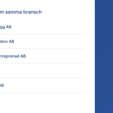
nom samma bransch
ygg AB
rebro AB
treprenad AB
AB