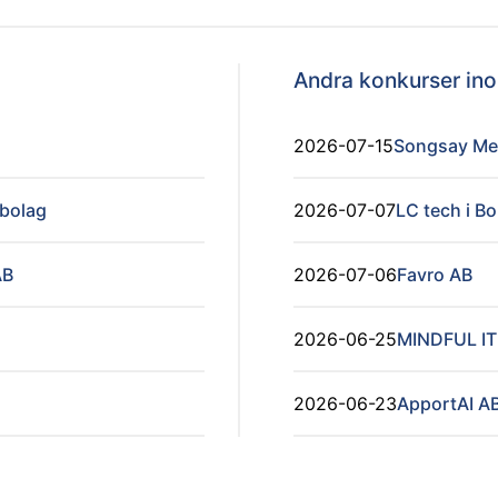
Andra konkurser i
2026-07-15
Songsay Me
ebolag
2026-07-07
LC tech i B
AB
2026-07-06
Favro AB
2026-06-25
MINDFUL I
2026-06-23
ApportAI A