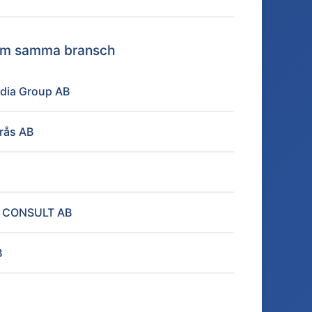
nom samma bransch
dia Group AB
orås AB
T CONSULT AB
B