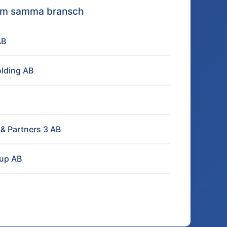
nom samma bransch
AB
lding AB
& Partners 3 AB
oup AB