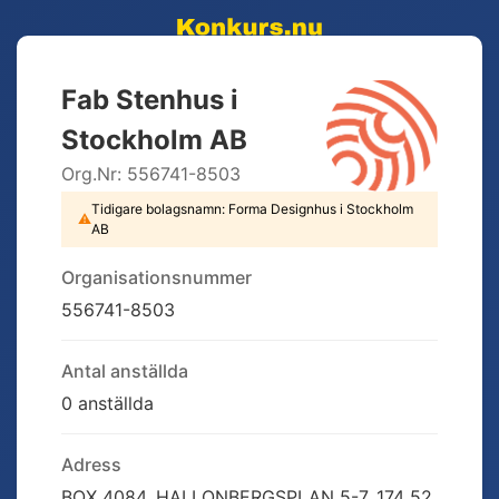
Fab Stenhus i
Stockholm AB
Org.Nr:
556741-8503
Tidigare bolagsnamn:
Forma Designhus i Stockholm
⚠
AB
Organisationsnummer
556741-8503
Antal anställda
0 anställda
Adress
BOX 4084, HALLONBERGSPLAN 5-7, 174 52