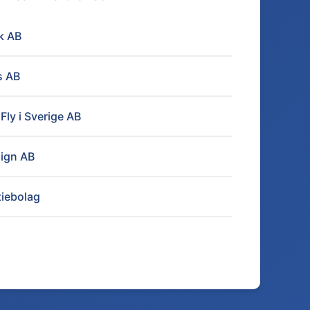
uk AB
s AB
Fly i Sverige AB
sign AB
tiebolag