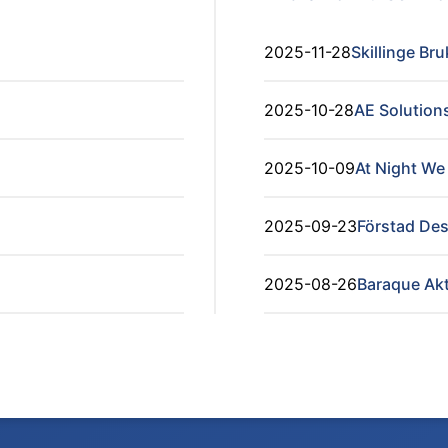
2025-11-28
Skillinge Br
2025-10-28
AE Solution
2025-10-09
At Night We 
2025-09-23
Förstad De
2025-08-26
Baraque Ak