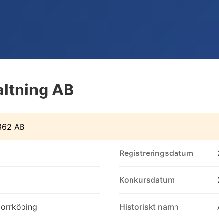
altning AB
362 AB
Registreringsdatum
Konkursdatum
Norrköping
Historiskt namn