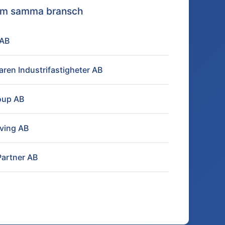
nom samma bransch
 AB
en Industrifastigheter AB
oup AB
iving AB
artner AB