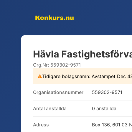
Hävla Fastighetsförv
Org.Nr:
559302-9571
⚠
Tidigare bolagsnamn:
Avstampet Dec 4
Organisationsnummer
559302-9571
Antal anställda
0 anställda
Adress
Box 136, 601 03 