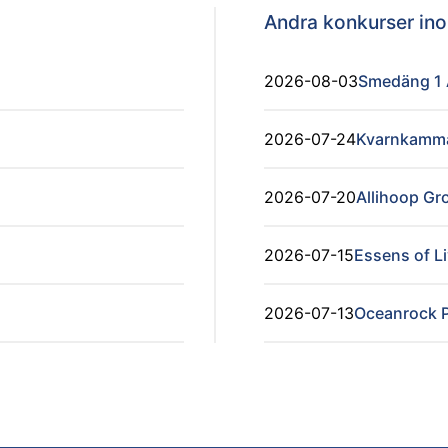
Andra konkurser i
2026-08-03
Smedäng 1
2026-07-24
Kvarnkammar
2026-07-20
Allihoop Gr
2026-07-15
Essens of L
2026-07-13
Oceanrock P