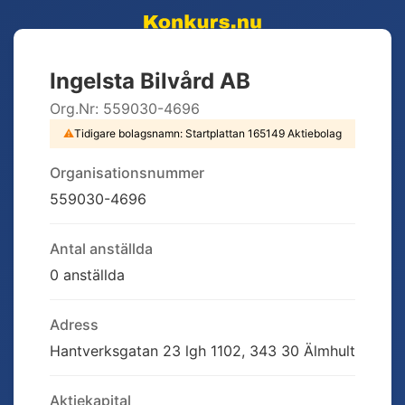
Ingelsta Bilvård AB
Org.Nr:
559030-4696
⚠
Tidigare bolagsnamn:
Startplattan 165149 Aktiebolag
Organisationsnummer
559030-4696
Antal anställda
0 anställda
Adress
Hantverksgatan 23 lgh 1102, 343 30 Älmhult
Aktiekapital