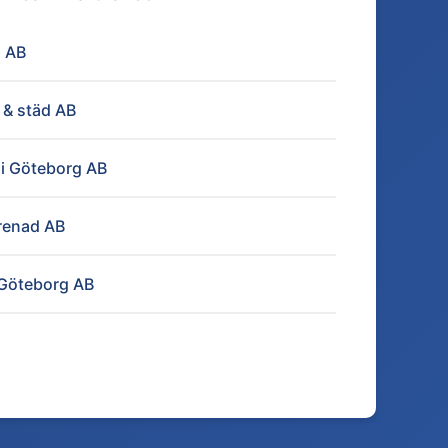
 AB
& städ AB
i Göteborg AB
renad AB
 Göteborg AB