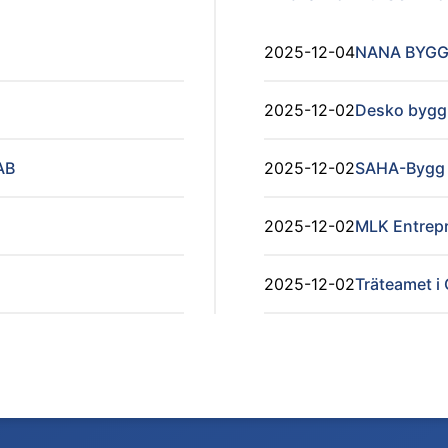
2025-12-04
NANA BYGG
2025-12-02
Desko bygg 
AB
2025-12-02
SAHA-Bygg 
2025-12-02
MLK Entrep
2025-12-02
Träteamet i