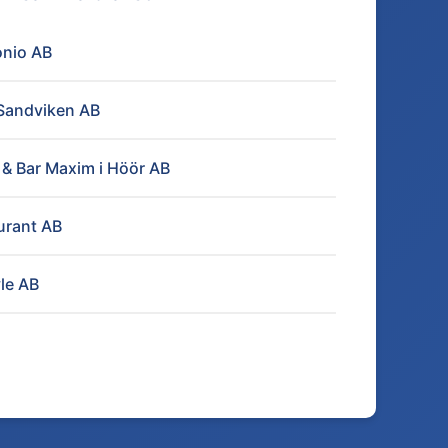
nio AB
 Sandviken AB
& Bar Maxim i Höör AB
urant AB
le AB