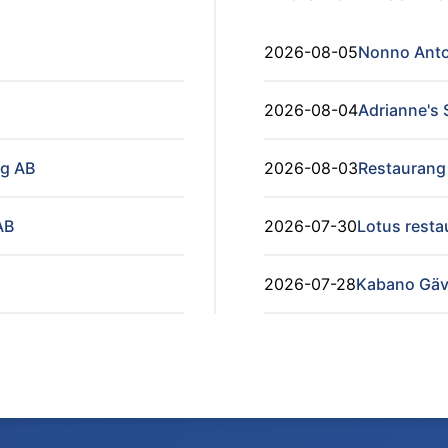
2026-08-05
Nonno Anto
2026-08-04
Adrianne's
ng AB
2026-08-03
Restaurang 
AB
2026-07-30
Lotus resta
2026-07-28
Kabano Gäv