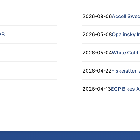
2026-08-06
Accell Swe
AB
2026-05-08
Opalinsky I
2026-05-04
White Gold
2026-04-22
Fiskejätten
2026-04-13
ECP Bikes 