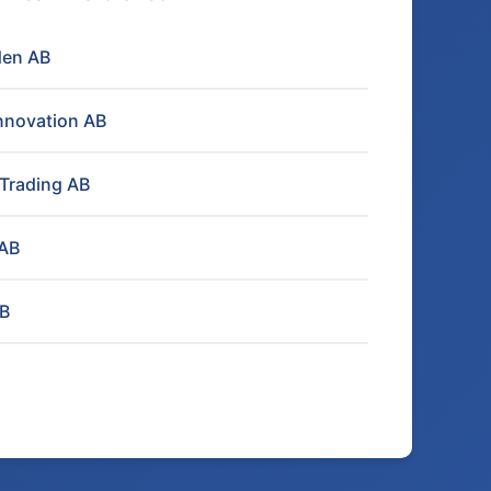
den AB
nnovation AB
 Trading AB
 AB
AB