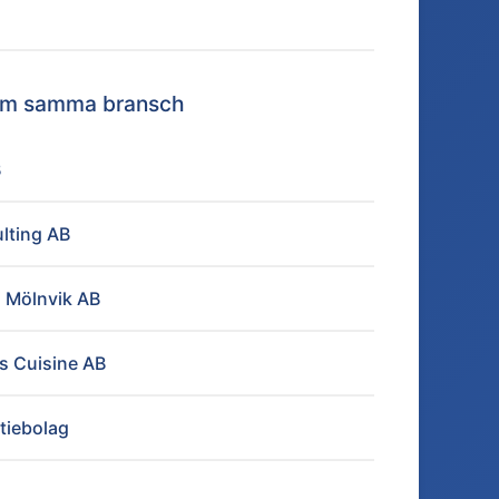
nom samma bransch
B
lting AB
i Mölnvik AB
ss Cuisine AB
tiebolag