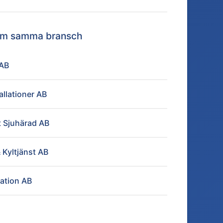
nom samma bransch
 AB
allationer AB
 Sjuhärad AB
 Kyltjänst AB
lation AB