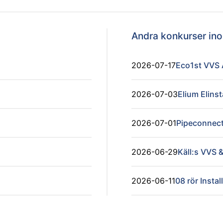
Andra konkurser i
2026-07-17
Eco1st VVS
2026-07-03
Elium Elinst
2026-07-01
Pipeconnect
2026-06-29
Käll:s VVS &
2026-06-11
08 rör Instal