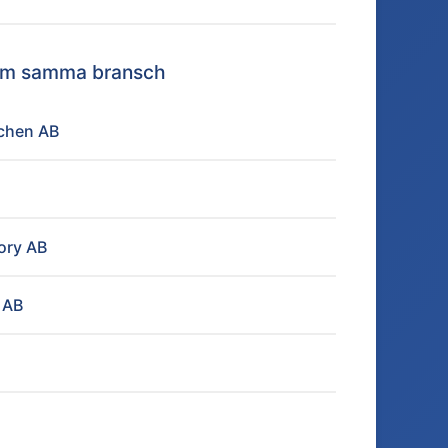
nom samma bransch
tchen AB
ory AB
 AB