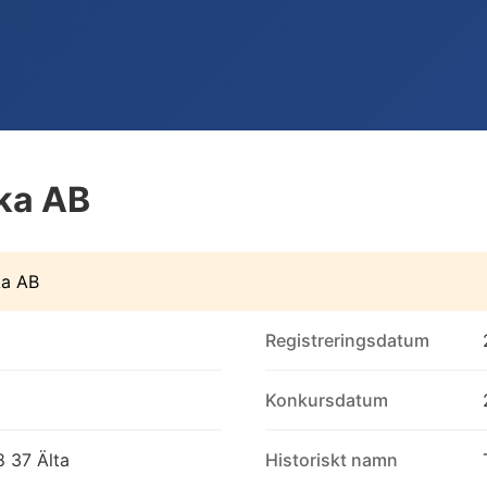
ka AB
ka AB
Registreringsdatum
Konkursdatum
8 37 Älta
Historiskt namn