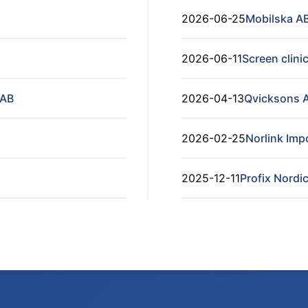
2026-06-25
Mobilska A
2026-06-11
Screen clini
 AB
2026-04-13
Qvicksons 
2026-02-25
Norlink Imp
2025-12-11
Profix Nordi