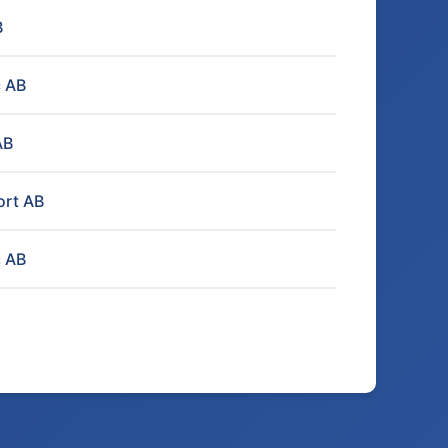
B
c AB
AB
ort AB
c AB