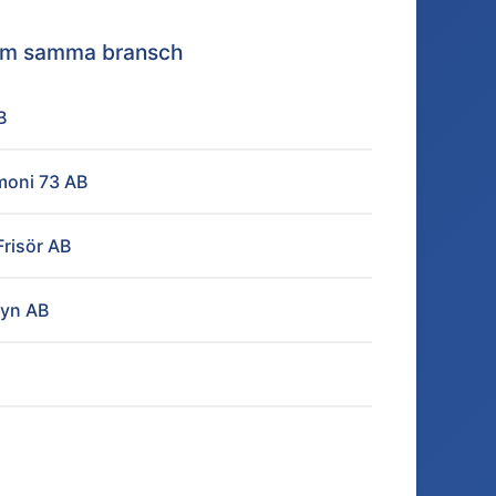
nom samma bransch
B
moni 73 AB
Frisör AB
dyn AB