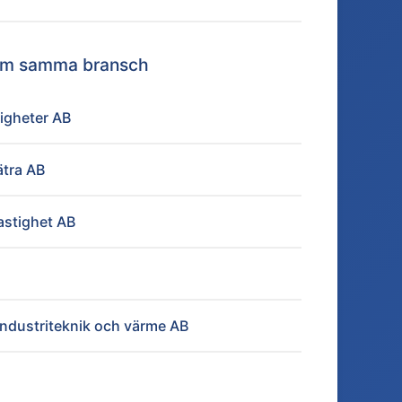
nom samma bransch
igheter AB
ätra AB
astighet AB
ndustriteknik och värme AB