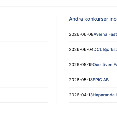
Andra konkurser i
2026-06-08
Averna Fast
2026-06-04
DCL Björks
2026-05-19
Oxellöven F
2026-05-13
EPIC AB
2026-04-13
Haparanda i