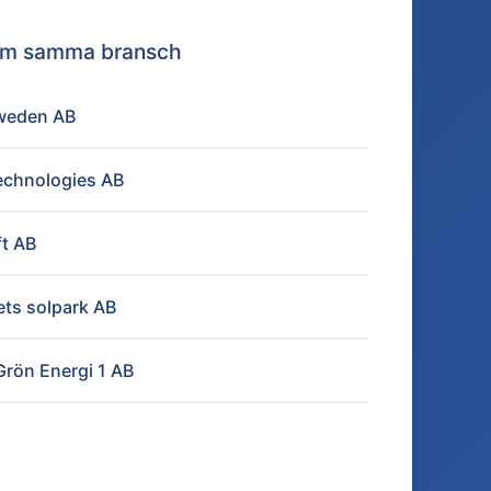
nom samma bransch
weden AB
echnologies AB
t AB
ets solpark AB
rön Energi 1 AB