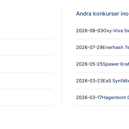
Andra konkurser i
2026-08-03
Oxy-Viva S
2026-07-29
Enerhash T
2026-05-25
Spawer Kraf
2026-03-23
EaS Synfält
2026-03-17
Hagenbom G