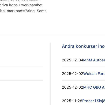
edriva konsultverksamhet
gital marknadsföring. Samt
Andra konkurser i
2025-12-04
MnM Autose
2025-12-02
Wulcan Ford
2025-12-02
MHC GBG A
2025-11-28
Procar i Sisj