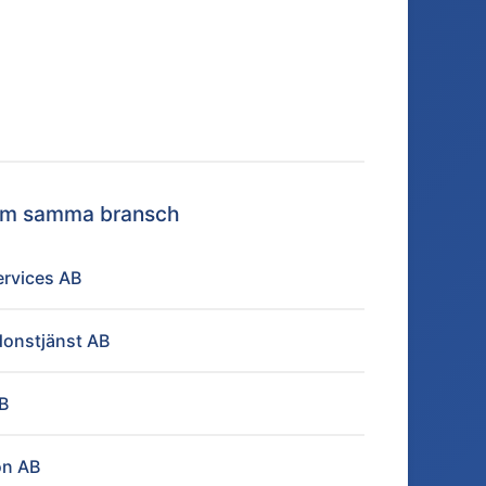
nom samma bransch
rvices AB
onstjänst AB
B
ön AB