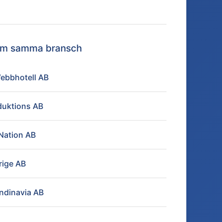
nom samma bransch
ebbhotell AB
duktions AB
Nation AB
rige AB
ndinavia AB