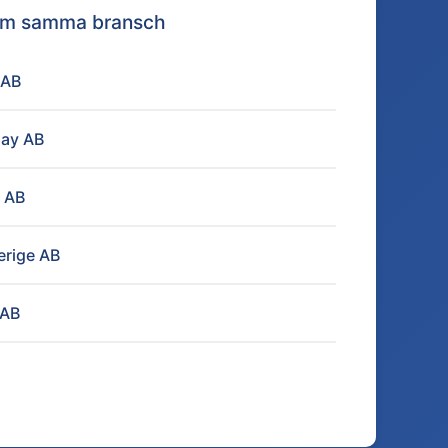
nom samma bransch
 AB
ay AB
g AB
erige AB
 AB